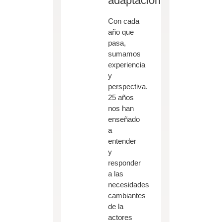
adaptación
Con cada
año que
pasa,
sumamos
experiencia
y
perspectiva.
25 años
nos han
enseñado
a
entender
y
responder
a las
necesidades
cambiantes
de la
actores