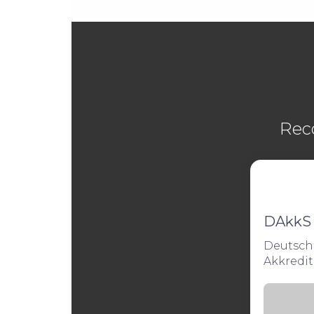
Reco
DAkkS
Deutsch
Akkredit