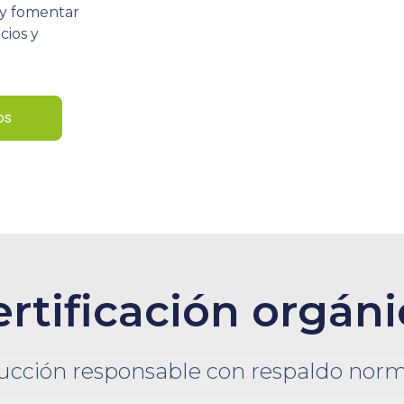
y fomentar
cios y
os
ertificación orgáni
ucción responsable con respaldo norm