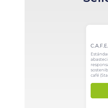
C.A.F.E
Estánda
abastec
respons
sostenib
café (St