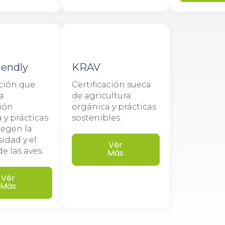
iendly
KRAV
ación que
Certificación sueca
a
de agricultura
ión
orgánica y prácticas
 y prácticas
sostenibles.
tegen la
sidad y el
Vér
e las aves.
Más
Vér
Más