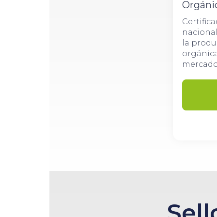
Orgáni
Certific
nacional
la prod
orgánic
mercado 
Sell