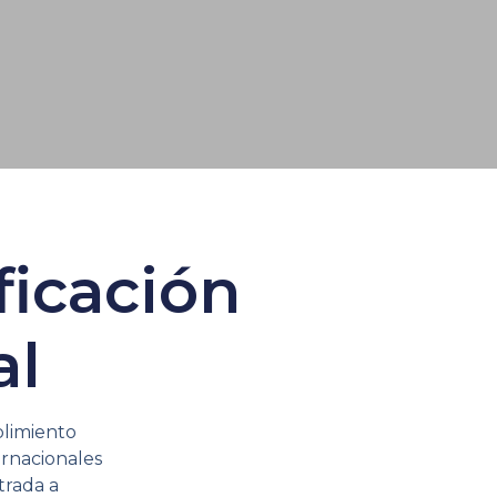
ficación
al
limiento
ernacionales
ntrada a