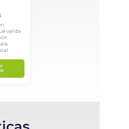
s
ón
ue valida
ión
ara
al.​
ér
ás
ticas