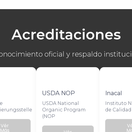
Acreditaciones
nocimiento oficial y respaldo instituc
USDA NOP
Inacal
e
USDA National
Instituto 
ierungsstelle
Organic Program
de Calidad
(NOP
Vér
V
Más
M