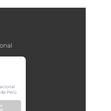
ional
Nacional
 de Perú
ér
ás