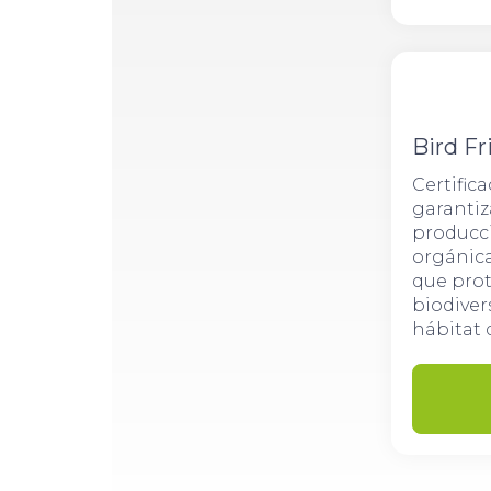
Bird Fr
Certific
garantiz
producc
orgánica
que pro
biodiver
hábitat d