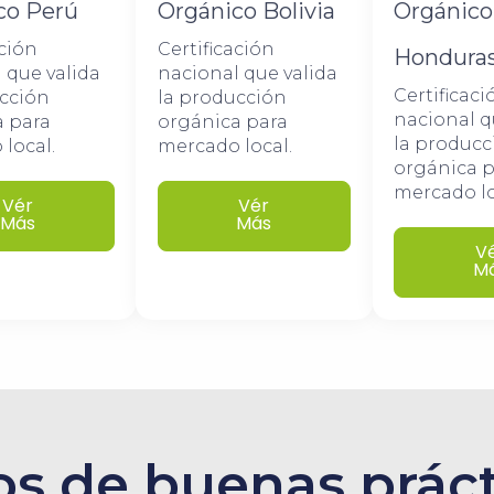
co Perú
Orgánico Bolivia
Orgánico
ación
Certificación
Hondura
 que valida
nacional que valida
Certificaci
ucción
la producción
nacional q
a para
orgánica para
la producc
local.
mercado local.​
orgánica p
mercado loc
Vér
Vér
Más
Más
V
M
os de buenas prác