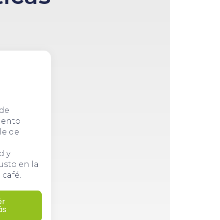
de
iento
le de
d y
usto en la
 café.
ér
ás