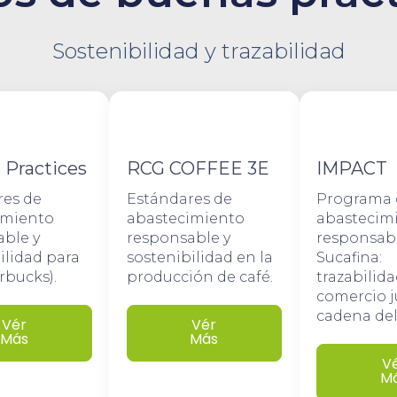
Sostenibilidad y trazabilidad
. Practices
RCG COFFEE 3E
IMPACT
res de
Estándares de
Programa 
imiento
abastecimiento
abastecim
able y
responsable y
responsab
ilidad para
sostenibilidad en la
Sucafina:
arbucks).
producción de café.
trazabilida
comercio j
cadena del
Vér
Vér
Más
Más
V
M